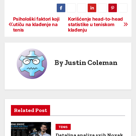
Psihološki faktori koji
Korišćenje head-to-head
P
utiču na klađenje na
statistike u teniskom
tenis
klađenju
o
s
t
By
Justin Coleman
n
a
v
i
Related Post
g
TENIS
a
Detaljna analiza svih Novak