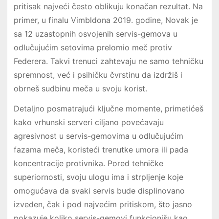
pritisak najveći često oblikuju konačan rezultat. Na
primer, u finalu Vimbldona 2019. godine, Novak je
sa 12 uzastopnih osvojenih servis-gemova u
odlučujućim setovima prelomio meč protiv
Federera. Takvi trenuci zahtevaju ne samo tehničku
spremnost, već i psihičku čvrstinu da izdržiš i
obrneš sudbinu meča u svoju korist.
Detaljno posmatrajući ključne momente, primetićeš
kako vrhunski serveri ciljano povećavaju
agresivnost u servis-gemovima u odlučujućim
fazama meča, koristeći trenutke umora ili pada
koncentracije protivnika. Pored tehničke
superiornosti, svoju ulogu ima i strpljenje koje
omogućava da svaki servis bude displinovano
izveden, čak i pod najvećim pritiskom, što jasno
pokazuje koliko servis-gemovi funkcionišu kao