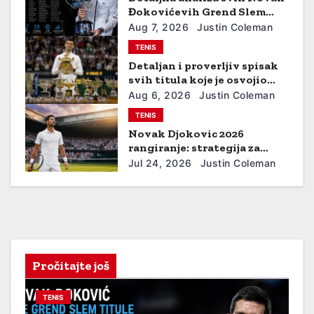
t
Đokovićevih Grend Slem
titula: godina i turnir,
Aug 7, 2026
Justin Coleman
i
protivnik, rezultat, ključni
TENIS
momenti i uticaj
Detaljan i proverljiv spisak
o
svih titula koje je osvojio
Novak Đoković —
n
Aug 6, 2026
Justin Coleman
hronologija, podloge i
TENIS
ključni mečevi
Novak Djokovic 2026
rangiranje: strategija za
povratak na vrh
Jul 24, 2026
Justin Coleman
Pročitajte još
TENIS