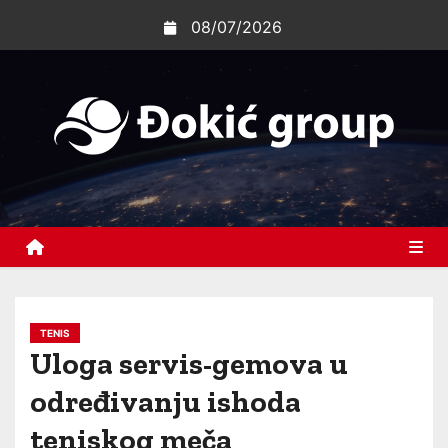
S
08/07/2026
k
i
p
t
o
c
o
n
t
e
n
TENIS
t
Uloga servis-gemova u
određivanju ishoda
teniskog meča