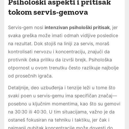
Psihološki aspekti i pritisak
tokom servis-gemova
Servis-gem nosi
intenzivan psihološki pritisak
, jer
svaka greška može imati odmah vidljive posledice
na rezultat. Dok stojiš na liniji za servis, moraš
kontrolisati nervozu i koncentraciju, znajući da
protivnik čeka priliku da izvrši brejk. Psihološka
otpornost u ovom trenutku često razlikuje najbolje
od prosečnih igrača.
Detaljnije, deo uzbuđenja i tenzije leži u tome što
svaki poen u servis-gemu ima specifičan značaj—
posebno u ključnim momentima, kao što su gemovi
na 30:30 ili 40:30. U tim situacijama, važno je da
ostaneš fokusiran na tehniku i taktiku, jer čak i
najmanji gubitak koncentracije može dovesti do