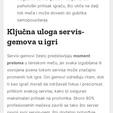
psihološki pritisak igraču, što utiče na dalji
tok meča i može dovesti do gubitka
samopouzdanja.
Ključna uloga servis-
gemova u igri
Servis-gemovi često predstavljaju
moment
preloma
u teniskom meču, jer svaka izgubljena ili
osvojena poena tokom servisa može značajno
promeniti tok igre. Ovi gemovi određuju ritam, dok
ti kao igrač moraš da održavaš fokus i preciznost
prilikom svakog servisa, kako bi osigurao
maksimalan pritisak na protivnika. Skoro 80%
profesionalnih mečeva završi se tako što server
osvoji svoj servis-gem, što dodatno potvrđuje