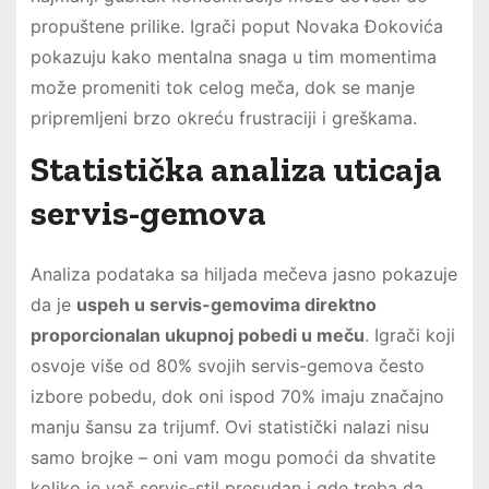
propuštene prilike. Igrači poput Novaka Đokovića
pokazuju kako mentalna snaga u tim momentima
može promeniti tok celog meča, dok se manje
pripremljeni brzo okreću frustraciji i greškama.
Statistička analiza uticaja
servis-gemova
Analiza podataka sa hiljada mečeva jasno pokazuje
da je
uspeh u servis-gemovima direktno
proporcionalan ukupnoj pobedi u meču
. Igrači koji
osvoje više od 80% svojih servis-gemova često
izbore pobedu, dok oni ispod 70% imaju značajno
manju šansu za trijumf. Ovi statistički nalazi nisu
samo brojke – oni vam mogu pomoći da shvatite
koliko je vaš servis-stil presudan i gde treba da