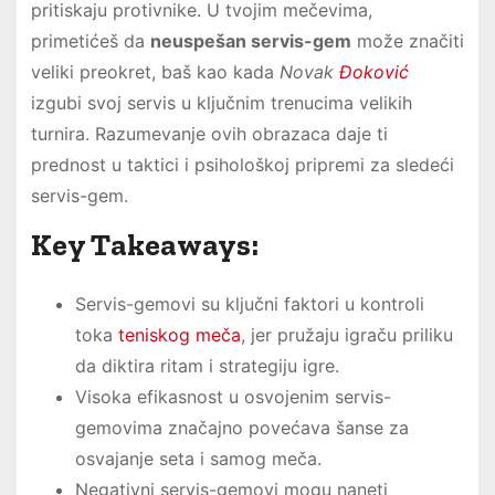
pritiskaju protivnike. U tvojim mečevima,
primetićeš da
neuspešan servis-gem
može značiti
veliki preokret, baš kao kada
Novak
Đoković
izgubi svoj servis u ključnim trenucima velikih
turnira. Razumevanje ovih obrazaca daje ti
prednost u taktici i psihološkoj pripremi za sledeći
servis-gem.
Key Takeaways:
Servis-gemovi su ključni faktori u kontroli
toka
teniskog meča
, jer pružaju igraču priliku
da diktira ritam i strategiju igre.
Visoka efikasnost u osvojenim servis-
gemovima značajno povećava šanse za
osvajanje seta i samog meča.
Negativni servis-gemovi mogu naneti