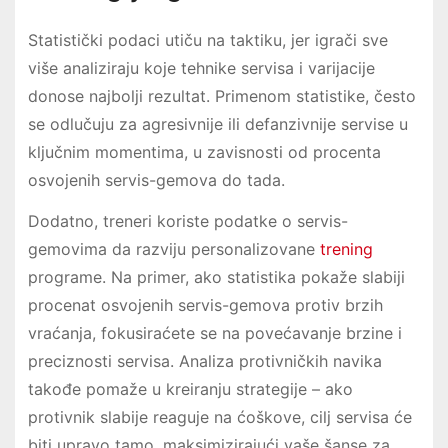
Statistički podaci utiču na taktiku, jer igrači sve
više analiziraju koje tehnike servisa i varijacije
donose najbolji rezultat. Primenom statistike, često
se odlučuju za agresivnije ili defanzivnije servise u
ključnim momentima, u zavisnosti od procenta
osvojenih servis-gemova do tada.
Dodatno, treneri koriste podatke o servis-
gemovima da razviju personalizovane
trening
programe. Na primer, ako statistika pokaže slabiji
procenat osvojenih servis-gemova protiv brzih
vraćanja, fokusiraćete se na povećavanje brzine i
preciznosti servisa. Analiza protivničkih navika
takođe pomaže u kreiranju strategije – ako
protivnik slabije reaguje na ćoškove, cilj servisa će
biti upravo tamo, maksimizirajući vaše šanse za