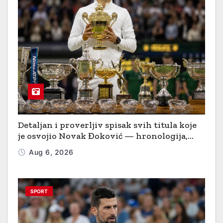
Detaljan i proverljiv spisak svih titula koje
je osvojio Novak Đoković — hronologija,
podloge i ključni mečevi
Aug 6, 2026
SPORT