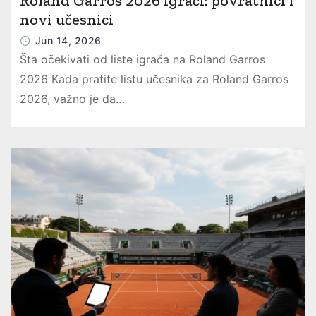
Roland Garros 2026 igrači: povratnici i
novi učesnici
Jun 14, 2026
Šta očekivati od liste igrača na Roland Garros
2026 Kada pratite listu učesnika za Roland Garros
2026, važno je da…