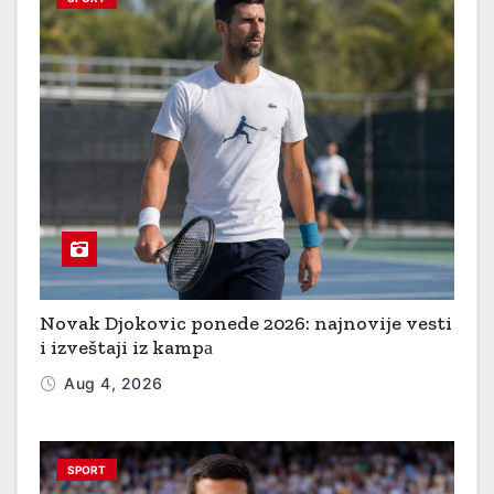
Novak Djokovic ponede 2026: najnovije vesti
i izveštaji iz kampа
Aug 4, 2026
SPORT