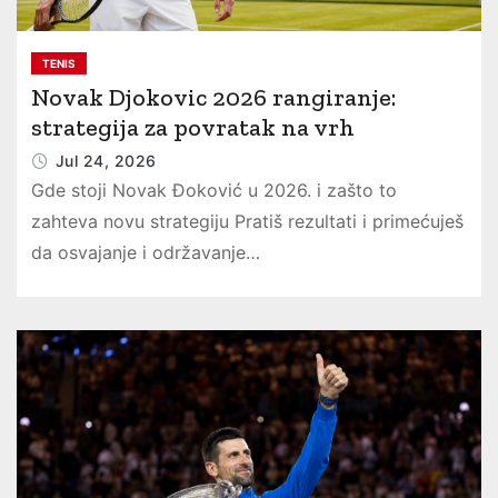
TENIS
Novak Djokovic 2026 rangiranje:
strategija za povratak na vrh
Jul 24, 2026
Gde stoji Novak Đoković u 2026. i zašto to
zahteva novu strategiju Pratiš rezultati i primećuješ
da osvajanje i održavanje…