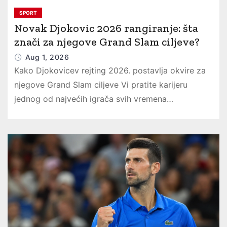
SPORT
Novak Djokovic 2026 rangiranje: šta
znači za njegove Grand Slam ciljeve?
Aug 1, 2026
Kako Djokovicev rejting 2026. postavlja okvire za
njegove Grand Slam ciljeve Vi pratite karijeru
jednog od najvećih igrača svih vremena…