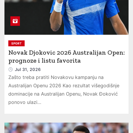
SPORT
Novak Djokovic 2026 Australijan Open:
prognoze i listu favorita
Jul 31, 2026
Zašto treba pratiti Novakovu kampanju na
Australijan Openu 2026 Kao rezultat višegodišnje
dominacije na Australijan Openu, Novak Đoković
ponovo ulazi…