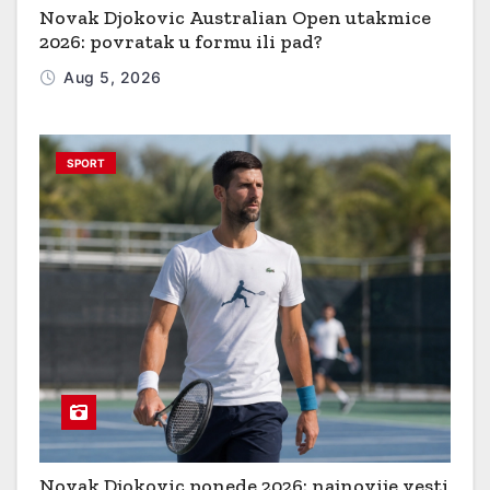
Novak Djokovic Australian Open utakmice
2026: povratak u formu ili pad?
Aug 5, 2026
SPORT
Novak Djokovic ponede 2026: najnovije vesti