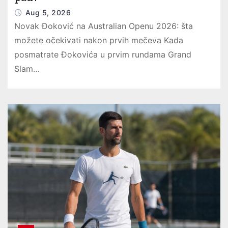
Aug 5, 2026
Novak Đoković na Australian Openu 2026: šta
možete očekivati nakon prvih mečeva Kada
posmatrate Đokovića u prvim rundama Grand
Slam…