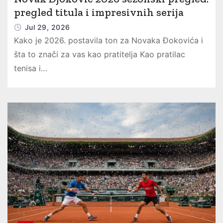
pregled titula i impresivnih serija
Jul 29, 2026
Kako je 2026. postavila ton za Novaka Đokovića i
šta to znači za vas kao pratitelja Kao pratilac
tenisa i…