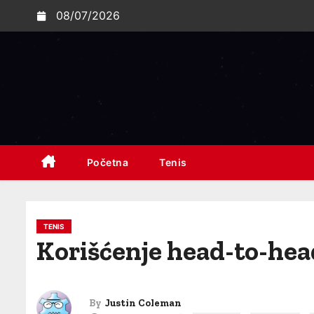
S
08/07/2026
k
i
p
t
o
c
o
Početna
Tenis
n
t
e
n
TENIS
Korišćenje head-to-hea
t
By
Justin Coleman