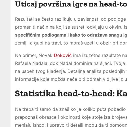
Uticaj površina igre na head-t
Rezultati se često razlikuju u zavisnosti od podloge
promeniti način na koji se susreti odvijaju u okviru is
specifičnim podlogama i kako to odražava snagu ig
zemlji, a gubi na travi, to moraš uzeti u obzir pri d
Na primer, Novak
Đoković
ima izuzetne rezultate na 
Rafaela Nadala, dok Nadal dominira na šljaci. Tvoja
na uspeh tvog klađenja. Detaljna analiza poslednji
informacije koje možda neće biti odmah vidljive iz 
Statistika head-to-head: K
Ne treba ti samo da znaš ko je koliko puta pobedio
prepoznaš obrasce i okolnosti koje stoje iza brojev
menjaju ishod, i upravo ti detalji mogu da ti pomog