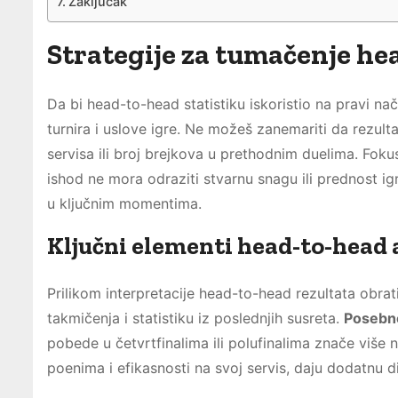
Zaključak
Strategije za tumačenje he
Da bi head-to-head statistiku iskoristio na pravi na
turnira i uslove igre. Ne možeš zanemariti da rezult
servisa ili broj brejkova u prethodnim duelima. Fokus
ishod ne mora odraziti stvarnu snagu ili prednost ig
u ključnim momentima.
Ključni elementi head-to-head 
Prilikom interpretacije head-to-head rezultata obrat
takmičenja i statistiku iz poslednjih susreta.
Posebno
pobede u četvrtfinalima ili polufinalima znače više 
poenima i efikasnosti na svoj servis, daju dodatnu di