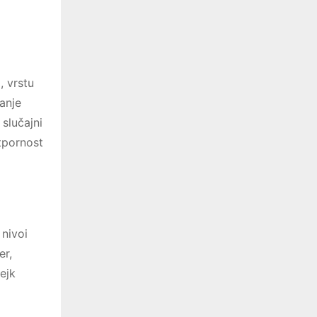
, vrstu
žanje
 slučajni
otpornost
 nivoi
er,
ejk