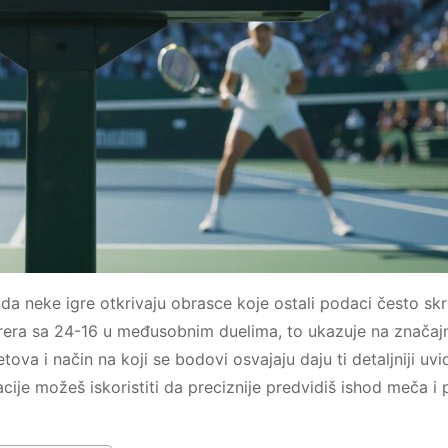
 da neke igre otkrivaju obrasce koje ostali podaci često skr
rera sa 24-16 u međusobnim duelima, to ukazuje na značaj
va i način na koji se bodovi osvajaju daju ti detaljniji uvi
ije možeš iskoristiti da preciznije predvidiš ishod meča i 