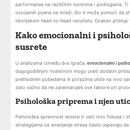
performanse na različitim turnirima i podlogama. Ti
osvojenih poena na mreži, što ti može pomoći da sh
istorijskom head-to-head rezultatu. Ovakav pristup 
Kako emocionalni i psiholo
susrete
U analizama između dva igrača,
emocionalni i psih
dugogodišnjim rivalstvom mogu uneti dodatni pritisa
prethodnim pobedama ili porazima utiče na nivo sa
zato važno da ne zanemaruješ ove faktore pri proce
Psihološka priprema i njen uti
Psihološka spremnost donosi ti veći nivo fokusa i 
strategijama za smanjenje stresa često uspevaju da p