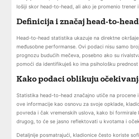
lošiji skor head-to-head, ali ako je promenio trener
Definicija i značaj head-to-hea
Head-to-head statistika ukazuje na direktne okršaje 
međusobne performanse. Ovi podaci nisu samo brojke;
prognozu budućih mečeva, posebno ako su rivalstva
pomoći da identifikuješ ko ima psihološku prednost il
Kako podaci oblikuju očekivanja
Statistika head-to-head značajno utiče na procene ig
ove informacije kao osnovu za svoje opklade, klad
povreda i čak vremenskih uslova, kako bi formirale 
drugog, to će se jasno reflektovati u kvotama i oče
Detaljnije posmatrajući, kladionice često koriste sof