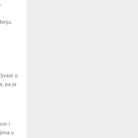
e
đenju.
 Svest o
, pa je
jom i
jima u