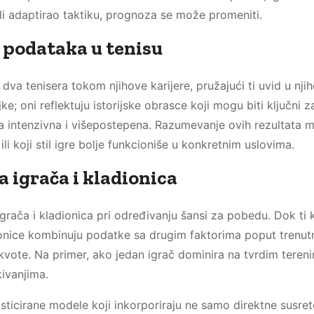
 ili adaptirao taktiku, prognoza se može promeniti.
d podataka u tenisu
dva tenisera tokom njihove karijere, pružajući ti uvid u nji
 oni reflektuju istorijske obrasce koji mogu biti ključni z
 intenzivna i višepostepena. Razumevanje ovih rezultata m
i koji stil igre bolje funkcioniše u konkretnim uslovima.
 igrača i kladionica
rača i kladionica pri određivanju šansi za pobedu. Dok ti k
ionice kombinuju podatke sa drugim faktorima poput trenut
kvote. Na primer, ako jedan igrač dominira na tvrdim teren
kivanjima.
isticirane modele koji inkorporiraju ne samo direktne susret