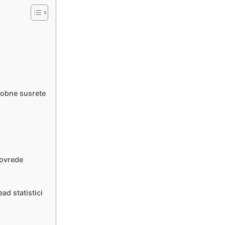
sobne susrete
povrede
d statistici