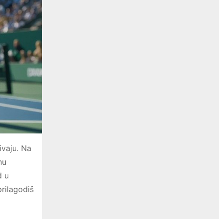
ivaju. Na
nu
d u
prilagodiš