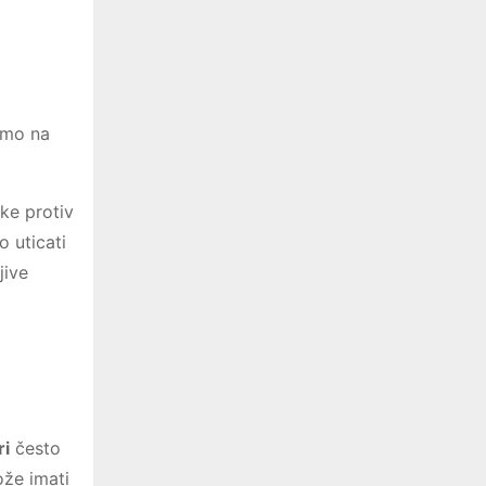
amo na
ike protiv
o uticati
jive
ri
često
ože imati