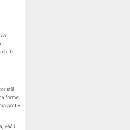
hove
a
ože ti
oristiš
ne forme,
ima protiv
e, već i