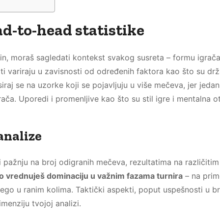
ad-to-head statistike
čin, moraš sagledati kontekst svakog susreta – formu igrača
ati variraju u zavisnosti od određenih faktora kao što su dr
iraj se na uzorke koji se pojavljuju u više mečeva, jer jedan
rača. Uporedi i promenljive kao što su stil igre i mentalna 
analize
i pažnju na broj odigranih mečeva, rezultatima na različitim
 vrednuješ dominaciju u važnim fazama turnira
– na prim
nego u ranim kolima. Taktički aspekti, poput uspešnosti u br
menziju tvojoj analizi.