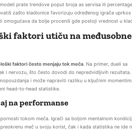
 modeli prate trendove poput broja as servisa ili percentag
vatiš zašto kladionice favorizuju određenog igrača uprkos
ti omogućava da bolje proceniš gde postoji vrednost u kla
ški faktori utiču na međusobne
ološki faktori često menjaju tok meča
. Na primer, dueli sa
k i nervozu, što često dovodi do nepredvidljivih rezultata.
mopouzdanja i može napraviti razliku u ključnim momentima
ni head-to-head statistike.
caj na performanse
otpornosti tokom meča. Igrači sa boljom mentalnom kondici
reokrenu meč u svoju korist, čak i kada statistika ne ide n