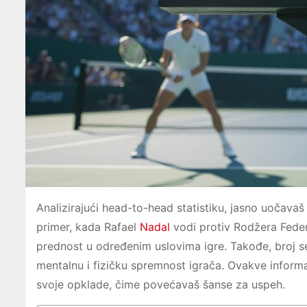
Analizirajući head-to-head statistiku, jasno uočavaš
primer, kada Rafael
Nadal
vodi protiv Rodžera Fede
prednost u određenim uslovima igre. Takođe, broj seto
mentalnu i fizičku spremnost igrača. Ovakve informac
svoje opklade, čime povećavaš šanse za uspeh.