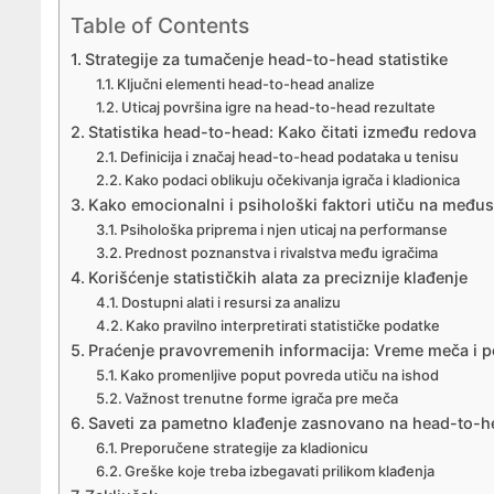
Table of Contents
Strategije za tumačenje head-to-head statistike
Ključni elementi head-to-head analize
Uticaj površina igre na head-to-head rezultate
Statistika head-to-head: Kako čitati između redova
Definicija i značaj head-to-head podataka u tenisu
Kako podaci oblikuju očekivanja igrača i kladionica
Kako emocionalni i psihološki faktori utiču na među
Psihološka priprema i njen uticaj na performanse
Prednost poznanstva i rivalstva među igračima
Korišćenje statističkih alata za preciznije klađenje
Dostupni alati i resursi za analizu
Kako pravilno interpretirati statističke podatke
Praćenje pravovremenih informacija: Vreme meča i 
Kako promenljive poput povreda utiču na ishod
Važnost trenutne forme igrača pre meča
Saveti za pametno klađenje zasnovano na head-to-hea
Preporučene strategije za kladionicu
Greške koje treba izbegavati prilikom klađenja