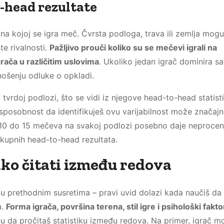
o-head rezultate
 na kojoj se igra meč. Čvrsta podloga, trava ili zemlja mogu
te rivalnosti.
Pažljivo prouči koliko su se mečevi igrali na
rača u različitim uslovima
. Ukoliko jedan igrač dominira s
onošenju odluke o opkladi.
tvrdoj podlozi, što se vidi iz njegove head-to-head statist
 sposobnost da identifikuješ ovu varijabilnost može značajn
h 10 do 15 mečeva na svakoj podlozi posebno daje neprocen
ukupnih head-to-head rezultata.
ako čitati između redova
 u prethodnim susretima – pravi uvid dolazi kada naučiš da
a.
Forma igrača, površina terena, stil igre i psihološki fakto
nu da pročitaš statistiku između redova. Na primer, igrač m