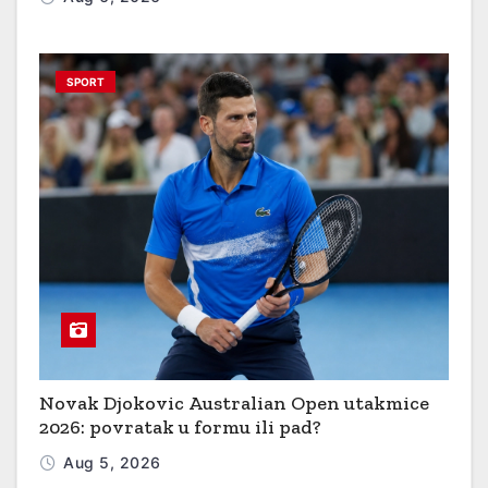
o
n
SPORT
Novak Djokovic Australian Open utakmice
2026: povratak u formu ili pad?
Aug 5, 2026