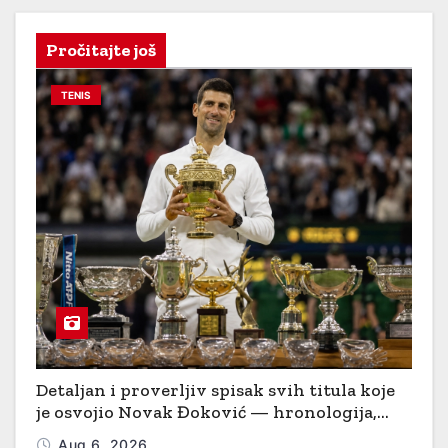
s
Pročitajte još
t
TENIS
s
p
a
g
i
n
a
t
Detaljan i proverljiv spisak svih titula koje
je osvojio Novak Đoković — hronologija,
i
podloge i ključni mečevi
Aug 6, 2026