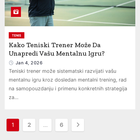
TENIS
Kako Teniski Trener Može Da
Unapredi Vašu Mentalnu Igru?
Jan 4, 2026
Teniski trener može sistematski razvijati vašu
mentalnu igru kroz dosledan mentalni trening, rad
na samopouzdanju i primenu konkretnih strategija
za…
P
1
2
…
6
o