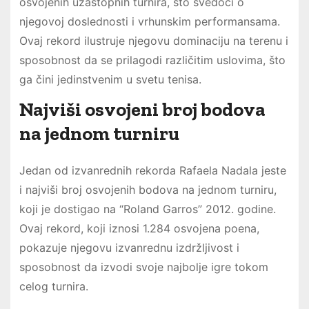
osvojenih uzastopnih turnira, što svedoči o
njegovoj doslednosti i vrhunskim performansama.
Ovaj rekord ilustruje njegovu dominaciju na terenu i
sposobnost da se prilagodi različitim uslovima, što
ga čini jedinstvenim u svetu tenisa.
Najviši osvojeni broj bodova
na jednom turniru
Jedan od izvanrednih rekorda Rafaela Nadala jeste
i najviši broj osvojenih bodova na jednom turniru,
koji je dostigao na “Roland Garros” 2012. godine.
Ovaj rekord, koji iznosi 1.284 osvojena poena,
pokazuje njegovu izvanrednu izdržljivost i
sposobnost da izvodi svoje najbolje igre tokom
celog turnira.