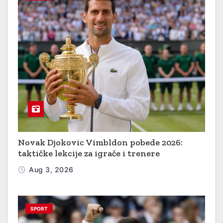
Novak Djokovic Vimbldon pobede 2026:
taktičke lekcije za igrače i trenere
Aug 3, 2026
SPORT