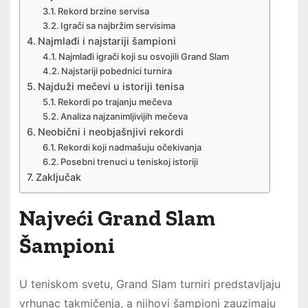
Rekord brzine servisa
Igrači sa najbržim servisima
Najmlađi i najstariji šampioni
Najmlađi igrači koji su osvojili Grand Slam
Najstariji pobednici turnira
Najduži mečevi u istoriji tenisa
Rekordi po trajanju mečeva
Analiza najzanimljivijih mečeva
Neobični i neobjašnjivi rekordi
Rekordi koji nadmašuju očekivanja
Posebni trenuci u teniskoj istoriji
Zaključak
Najveći Grand Slam
Šampioni
U teniskom svetu, Grand Slam turniri predstavljaju
vrhunac takmičenja, a njihovi šampioni zauzimaju