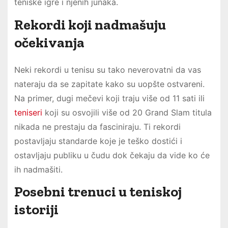
teniske igre i njenih junaka.
Rekordi koji nadmašuju
očekivanja
Neki rekordi u tenisu su tako neverovatni da vas
nateraju da se zapitate kako su uopšte ostvareni.
Na primer, dugi mečevi koji traju više od 11 sati ili
teniseri
koji su osvojili više od 20 Grand Slam titula
nikada ne prestaju da fasciniraju. Ti rekordi
postavljaju standarde koje je teško dostići i
ostavljaju publiku u čudu dok čekaju da vide ko će
ih nadmašiti.
Posebni trenuci u teniskoj
istoriji