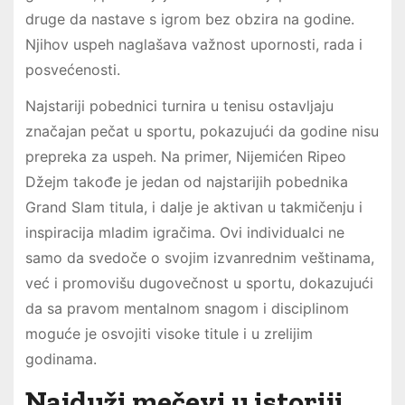
druge da nastave s igrom bez obzira na godine.
Njihov uspeh naglašava važnost upornosti, rada i
posvećenosti.
Najstariji pobednici turnira u tenisu ostavljaju
značajan pečat u sportu, pokazujući da godine nisu
prepreka za uspeh. Na primer, Nijemićen Ripeo
Džejm takođe je jedan od najstarijih pobednika
Grand Slam titula, i dalje je aktivan u takmičenju i
inspiracija mladim igračima. Ovi individualci ne
samo da svedoče o svojim izvanrednim veštinama,
već i promovišu dugovečnost u sportu, dokazujući
da sa pravom mentalnom snagom i disciplinom
moguće je osvojiti visoke titule i u zrelijim
godinama.
Najduži mečevi u istoriji