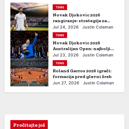
a
TENIS
Novak Djokovic 2026
t
rangiranje: strategija za
povratak na vrh
i
Jul 24, 2026
Justin Coleman
TENIS
o
Novak Djokovic 2026
Australijan Open: najbolji
n
trenuci i intervjui
Jul 23, 2026
Justin Coleman
TENIS
Roland Garros 2026 igrači:
formacija pred glavni žreb
Jun 27, 2026
Justin Coleman
Pročitajte još