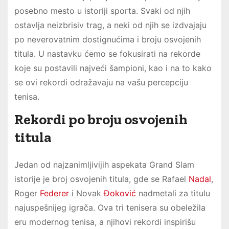
posebno mesto u istoriji sporta. Svaki od njih
ostavlja neizbrisiv trag, a neki od njih se izdvajaju
po neverovatnim dostignućima i broju osvojenih
titula. U nastavku ćemo se fokusirati na rekorde
koje su postavili najveći šampioni, kao i na to kako
se ovi rekordi odražavaju na vašu percepciju
tenisa.
Rekordi po broju osvojenih
titula
Jedan od najzanimljivijih aspekata Grand Slam
istorije je broj osvojenih titula, gde se Rafael
Nadal
,
Roger
Federer
i Novak
Đoković
nadmetali za titulu
najuspešnijeg igrača. Ova tri tenisera su obeležila
eru modernog tenisa, a njihovi rekordi inspirišu