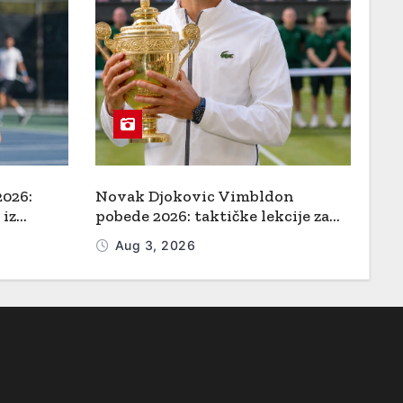
026:
Novak Djokovic Vimbldon
 iz
pobede 2026: taktičke lekcije za
igrače i trenere
Aug 3, 2026