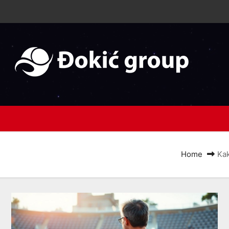
Home
Kak