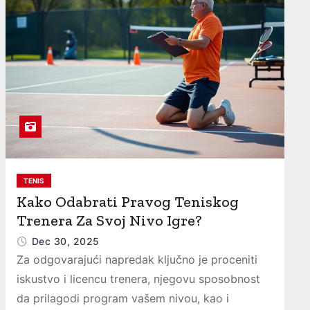
TENIS
Kako Odabrati Pravog Teniskog
Trenera Za Svoj Nivo Igre?
Dec 30, 2025
Za odgovarajući napredak ključno je proceniti
iskustvo i licencu trenera, njegovu sposobnost
da prilagodi program vašem nivou, kao i