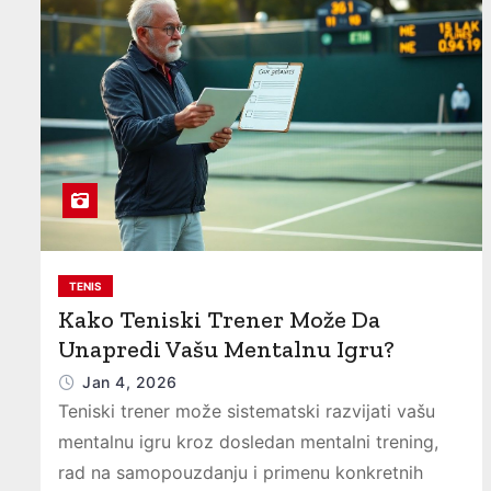
TENIS
Kako Teniski Trener Može Da
Unapredi Vašu Mentalnu Igru?
Jan 4, 2026
Teniski trener može sistematski razvijati vašu
mentalnu igru kroz dosledan mentalni trening,
rad na samopouzdanju i primenu konkretnih