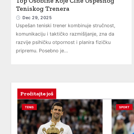
Top Osobine Koje Čine Uspešnog
Teniskog Trenera
Dec 29, 2025
Uspešan teniski trener kombinuje stručnost,
komunikaciju i taktičko razmišljanje, zna da
razvije psihičku otpornost i planira fizičku
pripremu. Posebno je…
Pročitajte još
TENIS
SPORT