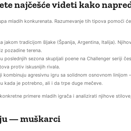
ćete najčešće videti kako napre
 grupa mladih konkurenata. Razumevanje tih tipova pomoći ć
 jakom tradicijom šljake (Španija, Argentina, Italija). Njiho
iz pozadine terena.
u poslednjih sezona skupljali poene na Challenger seriji če
a protiv iskusnijih rivala.
ji kombinuju agresivnu igru sa solidnom osnovnom linijom 
u kada je potrebno, ali i da trpe duge mečeve.
onkretne primere mladih igrača i analizirati njihove stilove
žnju — muškarci