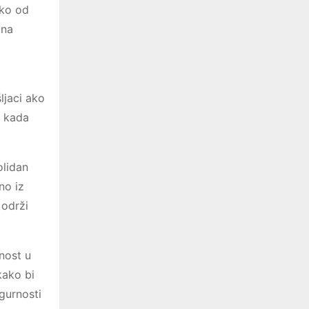
ako od
 na
ljaci ako
e kada
olidan
no iz
 održi
nost u
kako bi
gurnosti