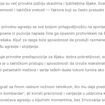
ja su već privukla pažnju skautima i ljubiteljima šljake. Sv
remnosti i taktičke zrelosti — faktore koji su često presudni
rirodnu agresiju sa sve boljom prilagodljivošću na sporije
oene iz pozicije napada čine ga opasnim protivnikem na š
 grešaka. Ključ za njega biće sposobnost da produži razmen
 agresije i strpljenja.
je prirodne predispozicije za šljaku: dobra pokretljivost, s
a je u taktičkom pristupu i sposobnosti da izvuče maksimal
 petsetskih mečeva i serije teških duelа tokom turnira ako
igrač sa finom radnom nožnom tehnikom, što mu daje pred
 bombarder“, ali koristi preciznost i varijacije u udarcima 
a povećava agresiju u ključnim momentima, bez žrtvovanja si