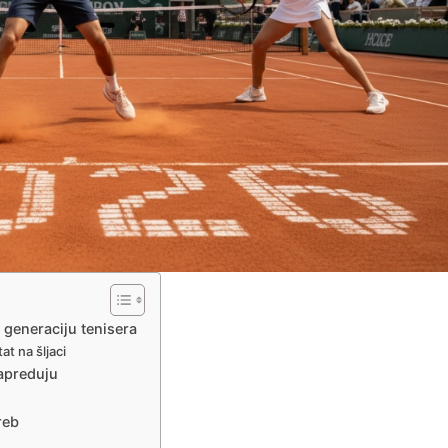
generaciju tenisera
at na šljaci
napreduju
reb