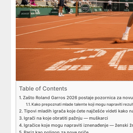
Table of Contents
Zašto Roland Garros 2026 postaje pozornica za novu 
Kako prepoznati mlade talente koji mogu napraviti rezult
Tipovi mladih igrača koje ćete najčešće videti kako 
Igrači na koje obratiti pažnju — muškarci
Igračice koje mogu napraviti iznenađenje — ženski ž
Pariz kao poligon za nove priče