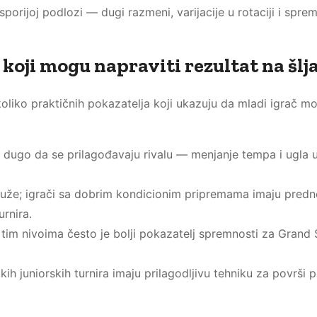
sporijoj podlozi — dugi razmeni, varijacije u rotaciji i spre
koji mogu napraviti rezultat na šlj
koliko praktičnih pokazatelja koji ukazuju da mladi igrač m
 dugo da se prilagođavaju rivalu — menjanje tempa i ugla u
 duže; igrači sa dobrim kondicionim pripremama imaju predn
rnira.
tim nivoima često je bolji pokazatelj spremnosti za Grand
likih juniorskih turnira imaju prilagodljivu tehniku za površi 