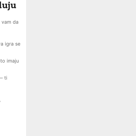
duju
e vam da
va igra se
sto imaju
— ti
,