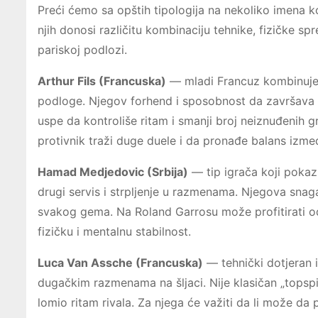
Preći ćemo sa opštih tipologija na nekoliko imena ko
njih donosi različitu kombinaciju tehnike, fizičke sp
pariskoj podlozi.
Arthur Fils (Francuska)
— mladi Francuz kombinuje p
podloge. Njegov forhend i sposobnost da završava p
uspe da kontroliše ritam i smanji broj neiznuđenih
protivnik traži duge duele i da pronađe balans između
Hamad Medjedovic (Srbija)
— tip igrača koji pokazu
drugi servis i strpljenje u razmenama. Njegova snag
svakog gema. Na Roland Garrosu može profitirati od
fizičku i mentalnu stabilnost.
Luca Van Assche (Francuska)
— tehnički dotjeran 
dugačkim razmenama na šljaci. Nije klasičan „topspin
lomio ritam rivala. Za njega će važiti da li može d