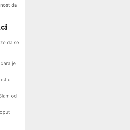
mnost da
aci
ože da se
dara je
ost u
 Slam od
poput