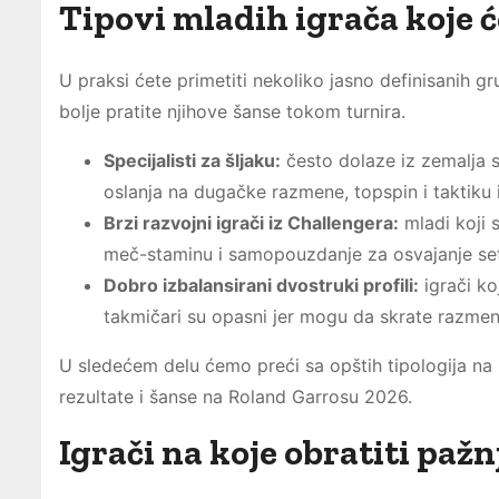
Tipovi mladih igrača koje 
U praksi ćete primetiti nekoliko jasno definisanih
bolje pratite njihove šanse tokom turnira.
Specijalisti za šljaku:
često dolaze iz zemalja sa
oslanja na dugačke razmene, topspin i taktiku 
Brzi razvojni igrači iz Challengera:
mladi koji s
meč-staminu i samopouzdanje za osvajanje setov
Dobro izbalansirani dvostruki profili:
igrači ko
takmičari su opasni jer mogu da skrate razmen
U sledećem delu ćemo preći sa opštih tipologija na k
rezultate i šanse na Roland Garrosu 2026.
Igrači na koje obratiti pa