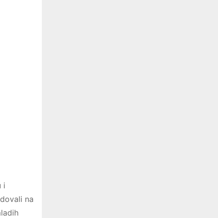
 i
edovali na
ladih