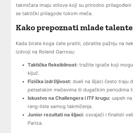
takmičara imaju stilove koji su prirodno prilagođeni 
se taktički prilagode tokom meča.
Kako prepoznati mlade talente 
Kada birate koga ćete pratiti, obratite pažnju na ne
izdvoji na Roland Garrosu:
Taktička fleksibilnost:
tražite igrače koji mogu
ključ.
Fizička izdržljivost:
dueli na šljaci često traju
petsetskim mečevima ili dugačkim periodima tu
Iskustvo na Challengera i ITF krugu:
uspeh na 
rang-liste samog takmičenja.
Junior rezultati na šljaci:
osvajači i finalisti ve
Pariza.