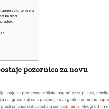
 generaciju tenisera
at na šljaci
apreduju
reb
ostaje pozornica za novu
ju spaja sa promenama: šljaka nagrađuje strpljenje, tehniku
nju na igrače koji su u poslednje dve godine primetno napr
prešli iz juniorskih uspeha u seniorski
tenis
. Mnogi od tih m