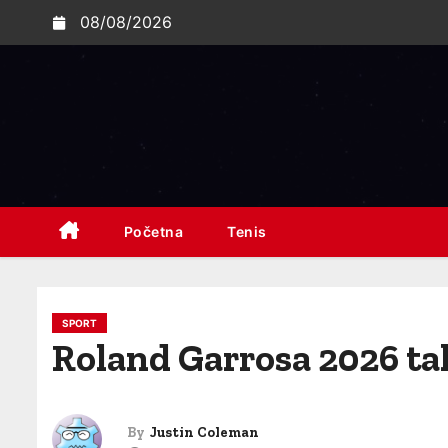
S
08/08/2026
k
i
p
t
o
c
o
Početna
Tenis
n
t
e
n
SPORT
Roland Garrosa 2026 takm
t
By
Justin Coleman