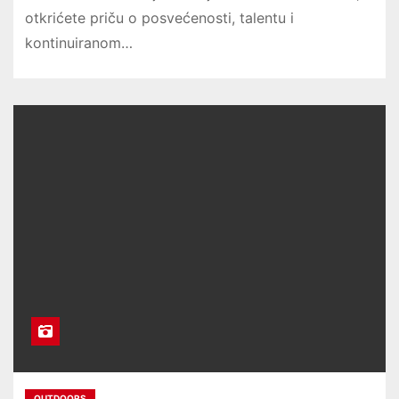
otkrićete priču o posvećenosti, talentu i
kontinuiranom…
OUTDOORS